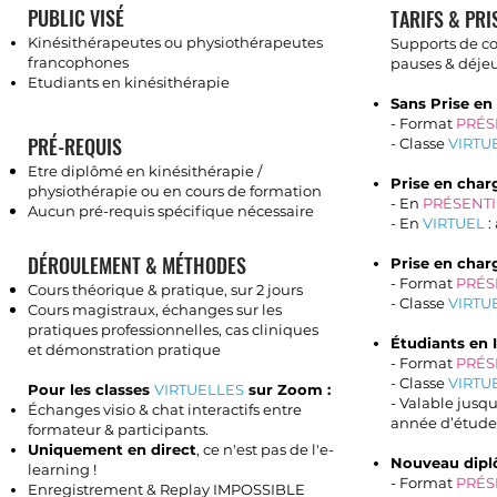
PUBLIC VISÉ
TARIFS & PRI
Kinésithérapeutes ou physiothérapeutes
Supports de c
francophones
pauses & déjeu
Etudiants en kinésithérapie
Sans Prise en
- Format
PRÉS
PRÉ-REQUIS
- Classe
VIRTU
Etre diplômé en kinésithérapie /
Prise en char
physiothérapie ou
en cours de formation
- En
PRÉSENTI
Aucun pré-requis spécifique nécessaire
- En
VIRTUEL
:
DÉROULEMENT & MÉTHODES
Prise en char
-
Format
PRÉS
Cours théorique & pratique, sur 2 jours
- Classe
VIRTU
Cours magistraux, échanges sur les
pratiques professionnelles, cas cliniques
É
tudiants en 
et démonstration pratique
- Format
PR
ÉS
- Classe
VIRTU
Pour les classes
VIRTUELLES
sur
Zoom :
- Valable jusqu
É
changes visio & chat interactifs entre
année d’étude
formateur & participants.
Uniquement en direct
, ce n'est pas de l'e-
Nouveau dipl
learning !
- Format
PR
ÉS
Enregistrement & Replay IMPOSSIBLE