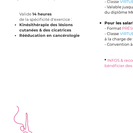
- Classe
VIRTU
- Valable jusq
du diplôme M
Valide
14 heures
de la spécificité d'exercice :
Pour les salari
Kinésithérapie des lésions
- Format
PRÉS
cutanées & des cicatrices
- Classe
VIRTU
Rééducation en cancérologie
à la charge de
- Convention à
*
INFOS & rec
bénéficier des