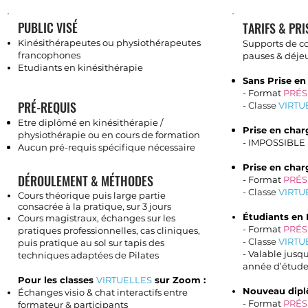
PUBLIC VISÉ
TARIFS & PR
Kinésithérapeutes ou physiothérapeutes
Supports de c
francophones
pauses & déjeu
Etudiants en kinésithérapie
Sans Prise en
- Format
PRÉS
PRÉ-REQUIS
-
Classe
VIRTU
Etre diplômé en kinésithérapie /
Prise en cha
physiothérapie ou
en cours de formation
- IMPOSSIBLE
Aucun pré-requis spécifique nécessaire
Prise en char
DÉROULEMENT & MÉTHODES
- Format
PRÉS
- Classe
VIRTU
Cours théorique puis large partie
consacrée à la pratique, sur 3 jours
É
tudiants en 
Cours magistraux, échanges sur les
- Format
PR
ÉS
pratiques professionnelles, cas cliniques,
-
Classe
VIRTU
puis pratique au sol sur tapis des
- Valable jusqu
techniques adaptées de Pilates
année d’étude
Pour les classes
VIRTUELLES
sur
Zoom :
Nouveau dipl
É
changes visio & chat interactifs entre
- Format
PR
ÉS
formateur & participants