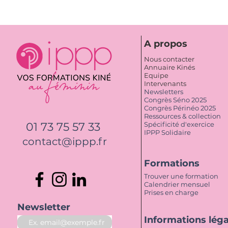
A propos
Nous contacter
Annuaire Kinés
Equipe
Intervenants
Newsletters
Congrès Séno 2025
Congrès Périnéo 2025
Ressources & collection
01 73 75 57 33
Spécificité d'exercice
IPPP Solidaire
contact@ippp.fr
Formations
Trouver une formation
Calendrier mensuel
Prises en charge
Newsletter
Informations lég