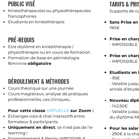
PUBLIC VISÉ
TARIFS & PR
Kinésithérapeutes ou physiothérapeutes
Supports de c
francophones
Etudiants en kinésithérapie
Sans Prise en
190€
PRÉ-REQUIS
Prise en char
- IMPOSSIBLE
Etre diplômé en kinésithérapie /
physiothérapie ou en cours de formation​
Prise en char
Formation de base en périnéologie
- IMPOSSIBLE
féminine
obligatoire
Etudiants en 
-
95€
DÉROULEMENT & MÉTHODES
-
Valable jusqu
Cours théorique sur une journée
année d’étude
Cours magistraux, analyse de pratiques
professionnelles, cas cliniques...
Nouveau dipl
- 142,50
€
Pour cette classe
VIRTUELLE
sur
Zoom :
- Valable jusq
É
changes visio & chat interactifs entre
du diplôme M
formateur & participants
Uniquement en direct
, ce n'est pas de l'e-
Pour les salari
learning !
- 290€ à la ch
Enregistrement & Replay IMPOSSIBLE