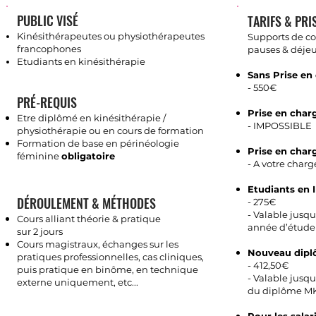
PUBLIC VISÉ
TARIFS & PRI
Kinésithérapeutes ou physiothérapeutes
Supports de c
francophones
pauses & déjeu
Etudiants en kinésithérapie
Sans Prise en 
-
550€
PRÉ-REQUIS
Prise en cha
Etre diplômé en kinésithérapie /
- IMPOSSIBLE
physiothérapie ou
en cours de formation
Formation de base en périnéologie
Prise en char
féminine
obligatoire
- A votre c
harge
Etudiants en 
DÉROULEMENT & MÉTHODES
-
275€
-
Valable jusqu’
Cours alliant théorie & pratique
année d’étude
sur 2 jours
Cours magistraux, échanges sur les
Nouveau dipl
pratiques professionnelles, cas cliniques,
- 412,50
€
puis pratique en binôme, en technique
- Valable jusq
externe uniquement, etc...
du diplôme M