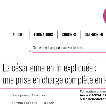
ACCUEIL
FORMATIONS
CONGRES
CALENDRIER
La césarienne enfin expliquée :
une prise en charge complète en 
Formation animé
Sur 2 jours - 14 heures
Aude GASTAUE
& Dr Bénédicte
Format PRÉSENTIEL à Paris