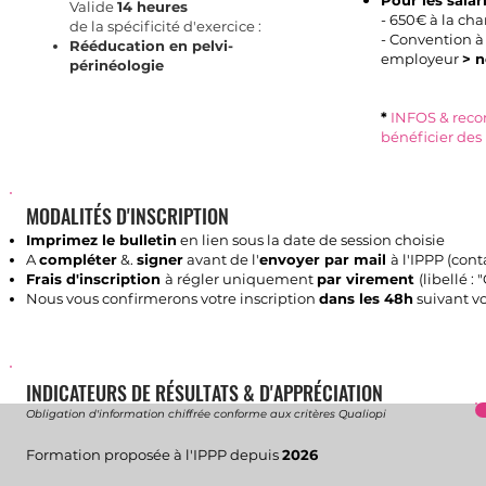
Pour les salari
Valide
14 heures
- 650€ à la ch
de la spécificité d'exercice :
- Convention à 
Rééducation en pelvi-
employeur
> n
périnéologie
*
INFOS & rec
bénéficier des 
MODALITÉS D'INSCRIPTION
Imprimez le bulletin
en lien sous la date de session choisie
A
compléter
&.
signer
avant de l'
envoyer par mail
à l'IPPP (
cont
Frais d'inscription
à régler uniquement
par virement
(libellé :
Nous vous confirmerons votre inscription
dans les 48h
suivant vo
INDICATEURS DE RÉSULTATS & D'APPRÉCIATION
Obligation d'information chiffrée conforme aux critères Qualiopi
Formation proposée à l'IPPP depuis
2026