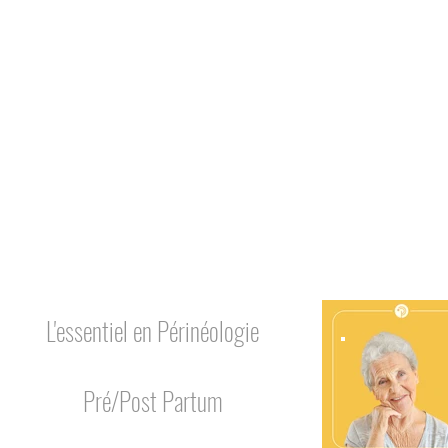
us !
restent
 la
L'essentiel en Périnéologie
Pré/Post Partum